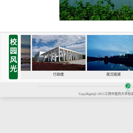
校
园
风
光
行政楼
夜沉镜湖
CopyRight@-2011江西中医药大